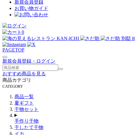
新規会員登録
お買い物ガイド
0
PAGE
TOP
新規会員登録・ログイン
検
索
おすすめ商品を見る
す
商品カテゴリ
る
CATEGORY
商品一覧
夏ギフト
干物セット
手作り干物
干したて干物
イカ