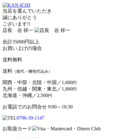
当店を選んでいただき
誠にありがとう
ございます!!
店長 谷 祥一
合計
35000
円以上
お買い上げの場合
送料無料
送料
（箱代・梱包代込み）
関西・中部・北陸・中国／
1,600
円
九州・信越・関東・東北／
1,900
円
北海道・沖縄／
2,500
円
お電話でのお問合せ 9:00～16:30
0796-39-1147
お取扱カード