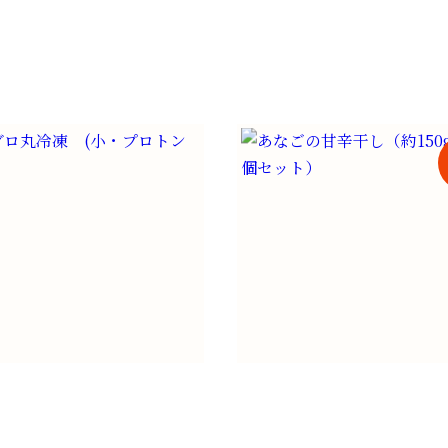
ろ干物セット（4種入
KAN-ICHI香美町名品セッ
¥
3,880
（税込）
¥
4,200
ロ丸冷凍 (小・プロトン
あなごの甘辛干し（約150g
（2個セット）