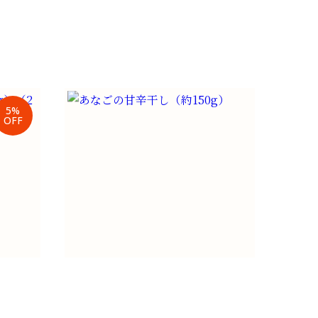
ト
特選3種干物セット
（税込）
¥
6,800
（税込）
5%
OFF
）
あなごの甘辛干し（約150g）