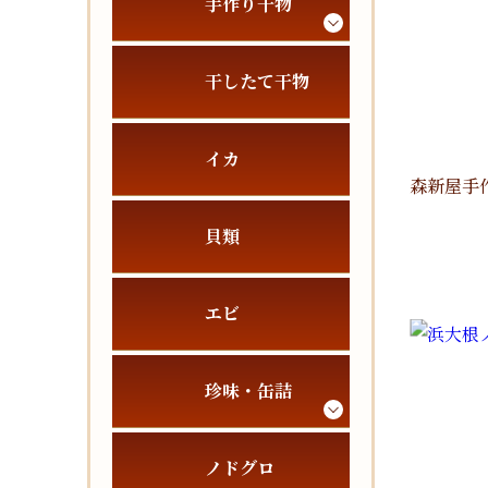
手作り干物
干したて干物
イカ
森新屋手
貝類
エビ
珍味・缶詰
ノドグロ