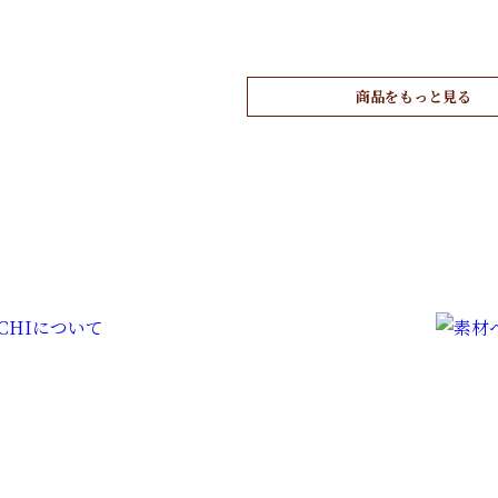
元
¥
2,000
（税込）
¥
3,200
¥
3,040
の
価
商品をもっと見る
格
は
¥
3
¥
,
3
2
,
0
0
0
4
で
0
し
た
。