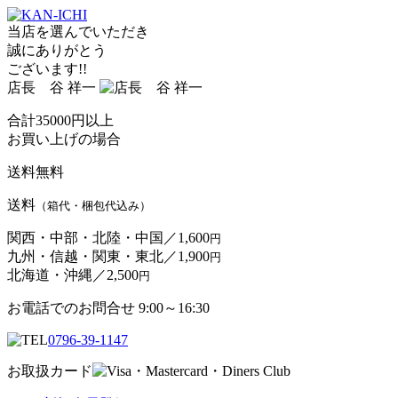
当店を選んでいただき
誠にありがとう
ございます!!
店長 谷 祥一
合計
35000
円以上
お買い上げの場合
送料無料
送料
（箱代・梱包代込み）
関西・中部・北陸・中国／
1,600
円
九州・信越・関東・東北／
1,900
円
北海道・沖縄／
2,500
円
お電話でのお問合せ 9:00～16:30
0796-39-1147
お取扱カード