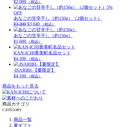
¥
2,000
（税込）
5%
OFF
あなごの甘辛干し（約150g）（2個セット）
¥
3,200
元
¥
3,040
現
（税込）
の
在
あなごの甘辛干し（約150g）
価
の
¥
1,600
格
（税込）
価
は
格
KAN-ICHI香美町名品セット
¥3,200
は
¥
4,200
で
（税込）
¥3,040
し
で
-ISARIBI-【夏限定】
た。
す。
¥
4,100
（税込）
商品をもっと見る
商品カテゴリ
CATEGORY
商品一覧
夏ギフト