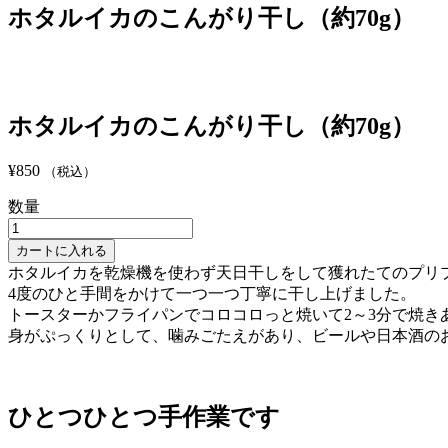
す
ホタルイカのこんがり干し（約70g）
る
ホタルイカのこんがり干し（約70g）
¥
850
（税込）
数量
ホ
タ
カートに入れる
ル
ホタルイカを乾燥機を使わず天日干しをして獲れたてのプリ
イ
4度のひと手間をかけて一つ一つ丁寧に干し上げました。
カ
トースターかフライパンでコロコロっと焼いて2～3分で焼き
の
身がぷっくりとして、噛みごたえがあり、ビールや日本酒の
こ
ん
が
ひとつひとつ手作業です
り
干