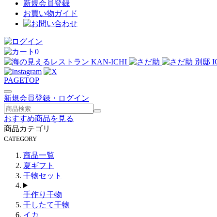
新規会員登録
お買い物ガイド
0
PAGE
TOP
新規会員登録・ログイン
検
索
おすすめ商品を見る
す
商品カテゴリ
る
CATEGORY
商品一覧
夏ギフト
干物セット
手作り干物
干したて干物
イカ