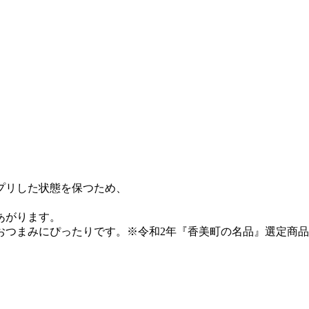
プリした状態を保つため、
あがります。
おつまみにぴったりです。※令和2年『香美町の名品』選定商