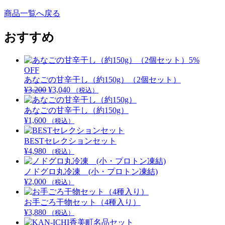
商品一覧へ戻る
おすすめ
5%
OFF
あなごの甘辛干し（約150g）（2個セット）
¥
3,200
元
¥
3,040
現
（税込）
の
在
あなごの甘辛干し（約150g）
価
の
¥
1,600
格
（税込）
価
は
格
BESTセレクションセット
¥3,200
は
¥
4,980
で
（税込）
¥3,040
し
で
ノドグロ丸冷凍 (小・プロトン凍結)
た。
す。
¥
2,000
（税込）
お手ごろ干物セット（4種入り）
¥
3,880
（税込）