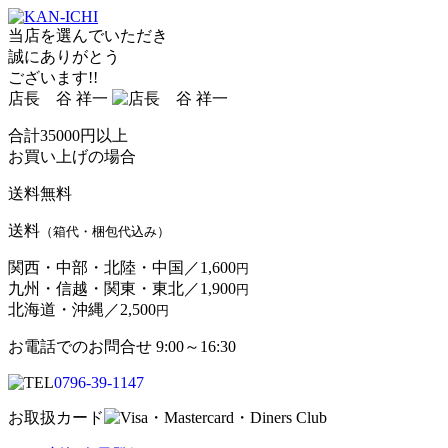
当店を選んでいただき
誠にありがとう
ございます!!
店長 谷 祥一
合計
35000
円以上
お買い上げの場合
送料無料
送料
（箱代・梱包代込み）
関西・中部・北陸・中国／
1,600
円
九州・信越・関東・東北／
1,900
円
北海道・沖縄／
2,500
円
お電話でのお問合せ 9:00～16:30
0796-39-1147
お取扱カード