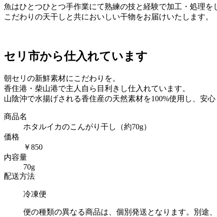
し
魚はひとつひとつ手作業にて熟練の技と経験で加工・処理を
（約
こだわりの天干しと共においしい干物をお届けいたします。
70g）
個
セリ市から仕入れています
朝セリの新鮮素材にこだわりを。
香住港・柴山港で主人自ら目利きし仕入れています。
山陰沖で水揚げされる香住産の天然素材を100%使用し、安
商品名
ホタルイカのこんがり干し（約70g）
価格
￥850
内容量
70g
配送方法
冷凍便
便の種類の異なる商品は、個別発送となります。別途、