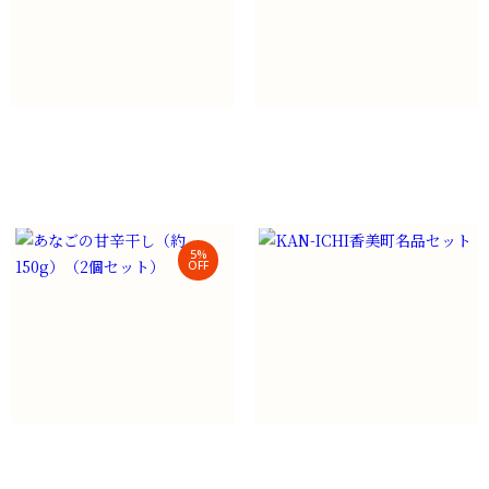
ノドグロ丸冷凍 (小・プロト
特選3種干物セット
ン凍結)
¥
2,000
（税込）
¥
6,800
（税込）
5%
OFF
あなごの甘辛干し（約150g）
KAN-ICHI香美町名品セット
（2個セット）