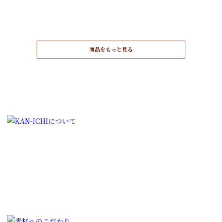
元
現
¥
3,200
¥
3,040
（税込）
¥
4,200
（税込）
の
在
価
の
格
価
は
格
商品をもっと見る
¥
は
3
¥
,
3
2
,
0
0
0
4
で
0
し
で
た
す
。
。