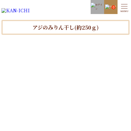
0
アジのみりん干し(約250ｇ)