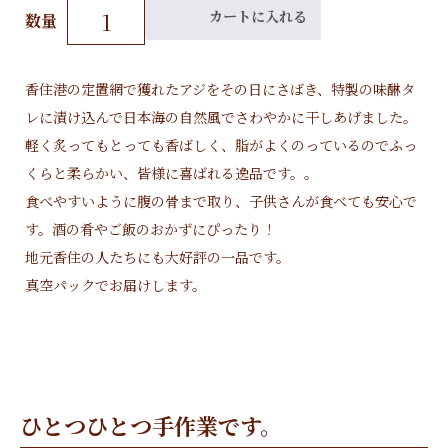
ア
カートに入れる
数量
ジ
の
み
香住港の定置網で獲れたアジをその日にさばき、特製の味醂タ
り
レに漬け込んで日本海の自然風でさわやかに干しあげました。
ん
軽く炙ってもとっても香ばしく、脂がよくのっているのでふっ
干
くらと柔らかい、皆様に喜ばれる逸品です。。
し
(
食べやすいように腹の骨まで取り、子供さんが食べても安心で
約
す。酒の肴やご飯のおかずにぴったり！
2
地元香住の人たちにも大好評の一品です。
5
真空パックでお届けします。
0
ｇ
)
個
ひとつひとつ手作業です。