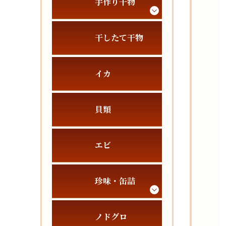
手作り干物
干したて干物
イカ
貝類
エビ
珍味・缶詰
ノドグロ